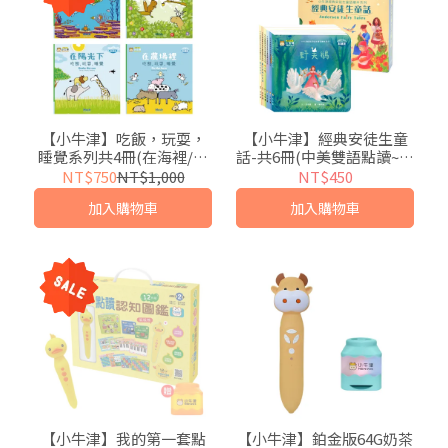
【小牛津】吃飯，玩耍，
【小牛津】經典安徒生童
睡覺系列共4冊(在海裡/在
話-共6冊(中美雙語點讀~讓
陽光下/在森林裡/在農場
你"聲"歷其境)
NT$750
NT$1,000
NT$450
裡)~幼幼互動學習繪本-比
加入購物車
加入購物車
利時Clavis授權-中英點讀
【小牛津】我的第一套點
【小牛津】鉑金版64G奶茶