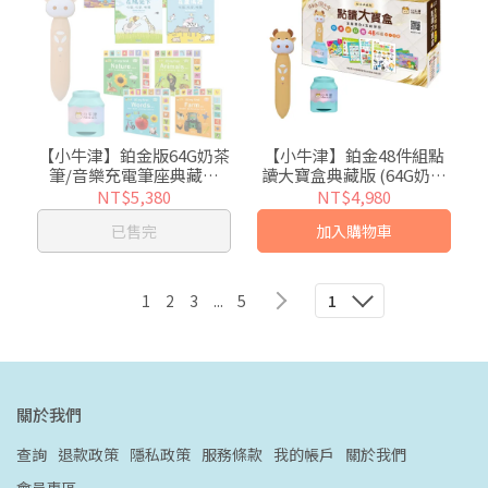
【小牛津】鉑金版64G奶茶
【小牛津】鉑金48件組點
筆/音樂充電筆座典藏版
讀大寶盒典藏版 (64G奶茶
+DK-my first系列+吃飯，
牛點讀筆)
NT$5,380
NT$4,980
玩耍，睡覺 系列 各4冊/共8
已售完
加入購物車
冊 (中英點讀)
1
2
3
...
5
1
關於我們
查詢
退款政策
隱私政策
服務條款
我的帳戶
關於我們