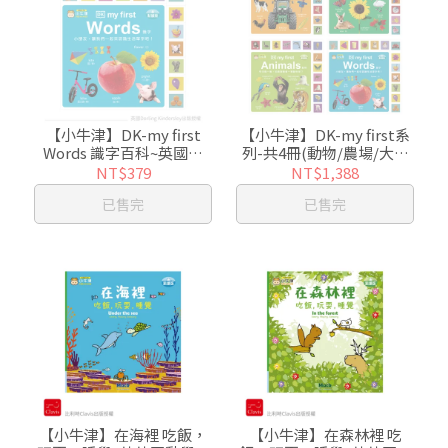
【小牛津】DK-my first
【小牛津】DK-my first系
Words 識字百科~英國授
列-共4冊(動物/農場/大自
權-親子共讀幼幼認知書-中
然/識字)~英國授權-親子共
NT$379
NT$1,388
英點讀
讀幼幼認知書-中英點讀
已售完
已售完
【小牛津】在海裡 吃飯，
【小牛津】在森林裡 吃