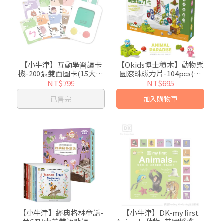
【小牛津】互動學習讀卡
【Okids博士積木】動物樂
機-200張雙面圖卡(15大主
園滾珠磁力片-104pcs(滾
題-ㄅㄆㄇ+英文單字/例
珠軌道/造型磁力片/動物造
NT$799
NT$695
句、趣味音效、英文兒歌)
景玩具)
已售完
加入購物車
【小牛津】經典格林童話-
【小牛津】DK-my first