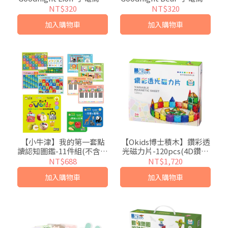
(可中英點讀/英國授權繪
(可中英點讀/英國授權繪
NT$320
NT$320
本)
本)
加入購物車
加入購物車
【小牛津】我的第一套點
【Okids博士積木】鑽彩透
讀認知圖鑑-11件組(不含點
光磁力片-120pcs(4D鑽感
讀筆/中美雙語/幼兒啟蒙認
切割/加厚磁力工
NT$688
NT$1,720
知)
藝/STEAM玩具)
加入購物車
加入購物車