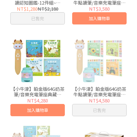
讀認知圖鑑-12件組~贈
牛點讀筆/音樂充電筆座典
「布丁筆座」(中美雙語/幼
藏版
NT$1,280
NT$2,180
NT$3,580
兒啟蒙認知)
已售完
加入購物車
【小牛津】鉑金版64G奶茶
【小牛津】鉑金版64G奶茶
筆/音樂充電筆座典藏版
牛點讀筆/音樂充電筆座典
+吃飯，玩耍，睡覺 系列共
藏版+DK-my first系列-共4
NT$4,280
NT$4,580
4冊-幼幼互動學習繪本 (中
冊(動物/農場/大自然/識
加入購物車
已售完
英點讀)
字)中英點讀