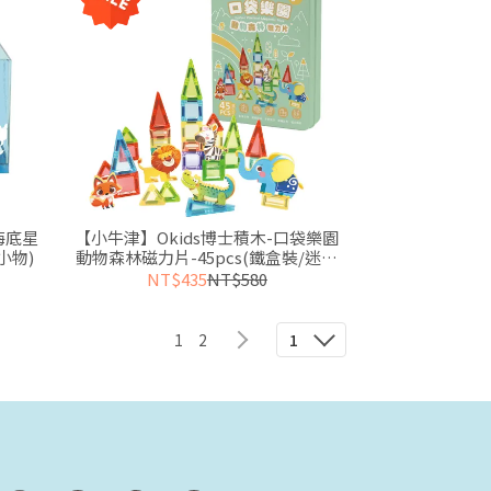
海底星
【小牛津】Okids博士積木-口袋樂園
小物)
動物森林磁力片-45pcs(鐵盒裝/迷你
磁力片/STEAM玩具)
NT$435
NT$580
1
2
1