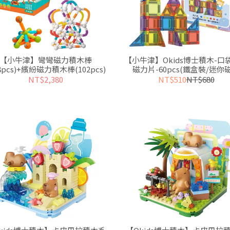
【小牛津】彎彎磁力積木棒
【小牛津】Okids博士積木-口
38pcs)+繽紛磁力積木棒(102pcs)
磁力片-60pcs(鐵盒裝/迷你
片/STEAM玩具)
NT$2,380
NT$510
NT$680