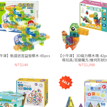
牛津】軌道迷宮益智積木-65pcs
【小牛津】3D磁力積木塊-42pc
吸玩具/百變魔方/幾何形狀DI
NT$144
NT$1,090