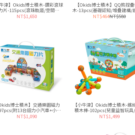
牛津】Okids博士積木-鑽彩滾球
【Okids博士積木】QQ熊捏
力片-115pcs(滾珠軌道/空間建
木-13pcs(基礎認知/堆疊建構
構/STEAM玩具)
合玩具)
NT$1,650
NT$464
NT$580
Okids博士積木】交通樂園磁力
【小牛津】Okids博士積木-繽
97pcs(附13台迴力小汽車+小飛
積木棒-102pcs(兒童益智玩具
機)~最佳STEAM玩具
面到立體)
NT$1,090
NT$1,499