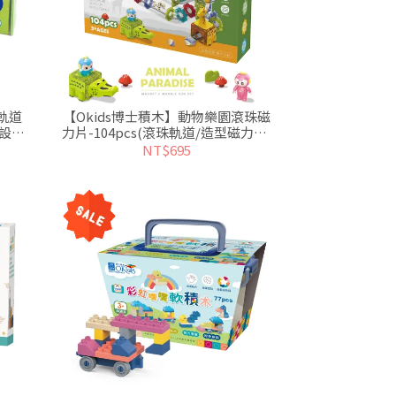
軌道
【Okids博士積木】動物樂園滾珠磁
片設計)
力片-104pcs(滾珠軌道/造型磁力片/
動物造景玩具)
NT$695