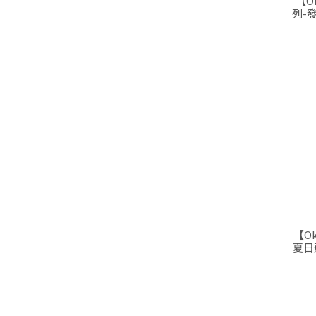
【O
列-
【O
夏日