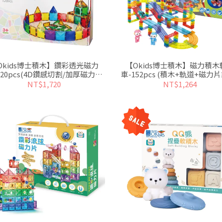
Okids博士積木】鑽彩透光磁力
【Okids博士積木】磁力積木
120pcs(4D鑽感切割/加厚磁力工
車-152pcs (積木+軌道+磁力
藝/STEAM玩具)
~可以玩賽車的磁力片！
NT$1,720
NT$1,264