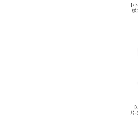
【小
磁
【
片-