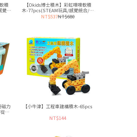
疊軟積
【Okids博士積木】彩虹噗噗軟積
/感覺統
木-77pcs(STEAM玩具/感覺統合/附
收納箱)
NT$537
NT$680
紛磁力
【小牛津】工程車建構積木-65pcs
/從平
NT$144