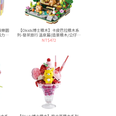
袋樂園
【Okids博士積木】卡皮巴拉積木系
磁力
列-發呆旅行 溫泉篇(造景積木/公仔玩
具/療癒小物)
NT$472