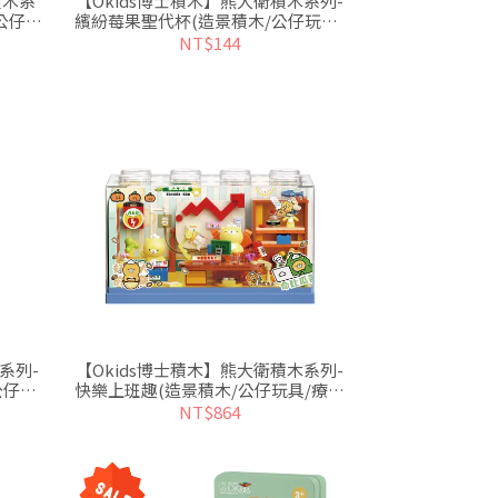
積木系
【Okids博士積木】熊大衛積木系列-
公仔玩
繽紛莓果聖代杯(造景積木/公仔玩具/
療癒小物)
NT$144
系列-
【Okids博士積木】熊大衛積木系列-
公仔玩
快樂上班趣(造景積木/公仔玩具/療癒
小物)
NT$864