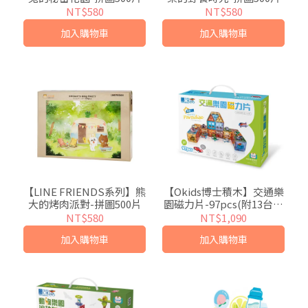
NT$580
NT$580
加入購物車
加入購物車
【LINE FRIENDS系列】熊
【Okids博士積木】交通樂
大的烤肉派對-拼圖500片
園磁力片-97pcs(附13台迴
力小汽車+小飛機)~最佳
NT$580
NT$1,090
STEAM玩具
加入購物車
加入購物車