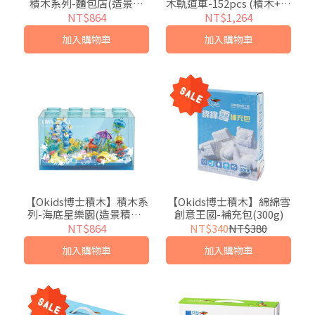
積木系列-麵包店(造景積
木軌道車-152pcs (積木+軌
木/公仔玩具/療癒小物)
道+磁力片設計) ~可以玩賽
NT$864
NT$1,264
車的磁力片！
加入購物車
加入購物車
【Okids博士積木】積木系
【Okids博士積木】綿綿雪
列-海底星樂園(造景積木/
創意王國-補充包(300g)
公仔玩具/療癒小物)
NT$864
NT$340
NT$380
加入購物車
加入購物車