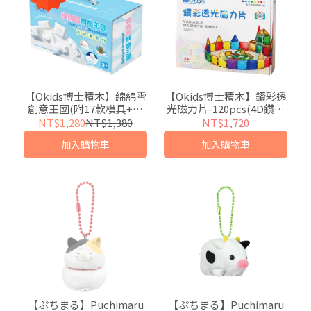
【Okids博士積木】綿綿雪
【Okids博士積木】鑽彩透
創意王國(附17款模具+感
光磁力片-120pcs(4D鑽感
官盆 )
切割/加厚磁力工
NT$1,280
NT$1,380
NT$1,720
藝/STEAM玩具)
加入購物車
加入購物車
【ぷちまる】Puchimaru
【ぷちまる】Puchimaru