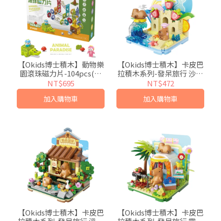
【Okids博士積木】動物樂
【Okids博士積木】卡皮巴
園滾珠磁力片-104pcs(滾
拉積木系列-發呆旅行 沙灘
珠軌道/造型磁力片/動物造
篇(造景積木/公仔玩具/療
NT$695
NT$472
景玩具)
癒小物)
加入購物車
加入購物車
【Okids博士積木】卡皮巴
【Okids博士積木】卡皮巴