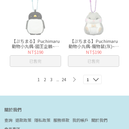
【ぷちまる】Puchimaru
【ぷちまる】Puchimaru
動物小丸偶-國王企鵝~日
動物小丸偶-寵物鼠(灰)~日
本超人氣絨毛小吊飾
本超人氣絨毛小吊飾
NT$190
NT$190
已售完
已售完
1
2
3
...
24
1
關於我們
查詢
退款政策
隱私政策
服務條款
我的帳戶
關於我們