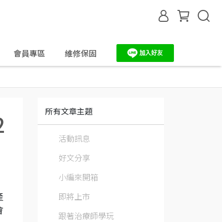
會員專區
維修保固
所有文章主題
2
活動訊息
好文分享
小編來開箱
即將上市
產
會
跟著治療師學玩