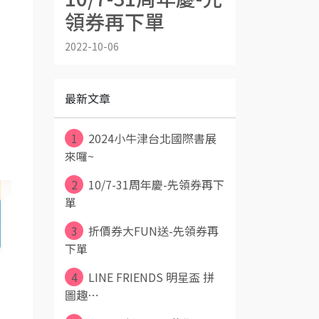
領券再下單
2022-10-06
最新文章
1
2024小牛津台北國際書展
來囉~
2
10/7-31周年慶-先領券再下
單
3
折價券大FUN送-先領券再
下單
4
LINE FRIENDS 明星盃 拼
圖趣⋯