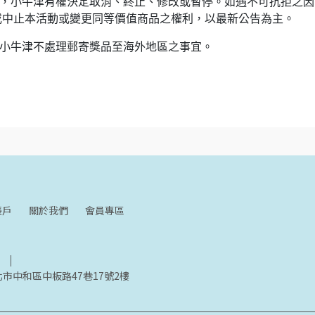
時，小牛津有權決定取消、終止、修改或暫停。如遇不可抗拒之因
或中止本活動或變更同等價值商品之權利，以最新公告為主。
，小牛津不處理郵寄獎品至海外地區之事宜。
帳戶
關於我們
會員專區
北市中和區中板路47巷17號2樓