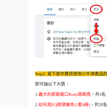
Setp2. 寫下家中寶貝使用小牛津產
即可抽以下大獎：
1.
義大利原裝進口Rody跳跳馬
，共3名
2
.幼兒高EQ啟發繪本(1套4冊)
，共20