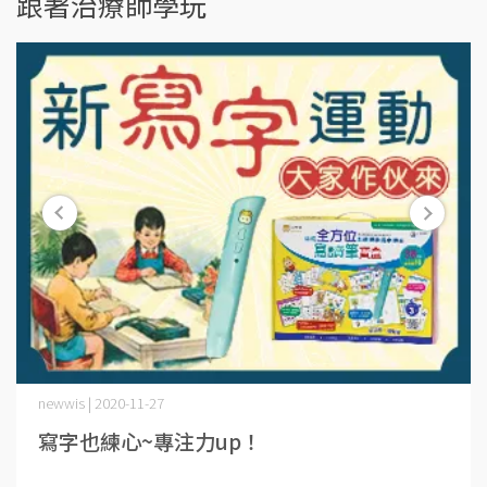
跟著治療師學玩
newwis | 2020-11-27
寫字也練心~專注力up！