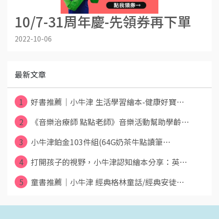
10/7-31周年慶-先領券再下單
2022-10-06
最新文章
1
好書推薦｜小牛津 生活學習繪本-健康好寶⋯
2
《音樂治療師 點點老師》音樂活動幫助學齡⋯
3
小牛津鉑金103件組(64G奶茶牛點讀筆⋯
4
打開孩子的視野，小牛津認知繪本分享：英⋯
5
童書推薦｜小牛津 經典格林童話/經典安徒⋯