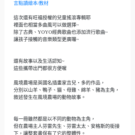
言點讀繪本/教材
這次還有旺福授權的兒童搖滾專輯耶
裡面也相當多曲風可以做選擇~
除了古典、YOYO經典歌曲也添加流行歌曲~
讓孩子接觸的音樂類型更廣囉~
還有故事以及生活認知~
這些攜帶出門都很方便喔
風境農場是英國名插畫家吉兒‧多的作品，
分別以山羊、鴨子、貓、母雞、綿羊、豬為主角，
敘述發生在風境農場的動物故事。
每一冊雖然都是以不同的動物為主角，
但在農場主人芬雷先生、芬雷太太、安格斯的銜接
下，讓整套書保有了它的整體性。