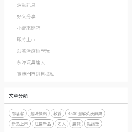
活動訊息
好文分享
小編來開箱
即將上市
跟著治療師學玩
永曄玩具達人
實體門市銷售據點
文章分類
部落客
趣味餐點
教養
4500圖解英漢辭典
新品上市
注目新品
名人
展覽
點讀筆