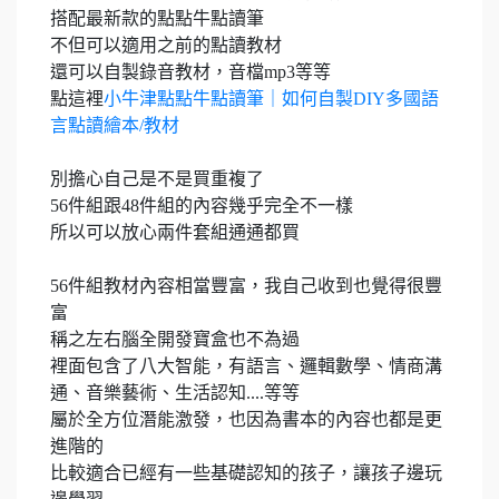
搭配最新款的點點牛點讀筆
不但可以適用之前的點讀教材
還可以自製錄音教材，音檔mp3等等
點這裡
小牛津點點牛點讀筆｜如何自製DIY多國語
言點讀繪本/教材
別擔心自己是不是買重複了
56件組跟48件組的內容幾乎完全不一樣
所以可以放心兩件套組通通都買
56件組教材內容相當豐富，我自己收到也覺得很豐
富
稱之左右腦全開發寶盒也不為過
裡面包含了八大智能，有語言、邏輯數學、情商溝
通、音樂藝術、生活認知....等等
屬於全方位潛能激發，也因為書本的內容也都是更
進階的
比較適合已經有一些基礎認知的孩子，讓孩子邊玩