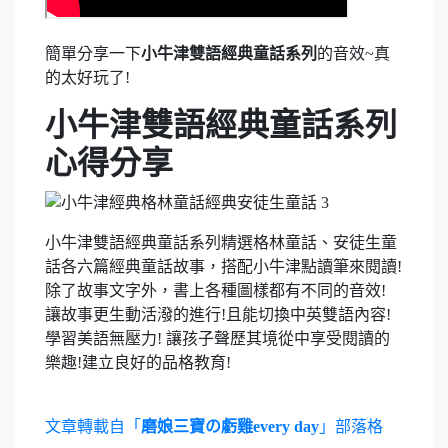
簡單分享一下
小牛津雙語經典童話系列
的音效~真
的太好玩了!
小牛津雙語經典童話系列
心得分享
小牛津雙語經典童話系列精選格林童話、安徒生童
話各六篇經典童話故事，搭配小牛津點讀筆來閱讀!
除了故事文字外，書上各種圖樣都有不同的音效!
讓故事更生動活潑的進行!且能切換中英雙語內容!
學習美語無壓力! 讓孩子聲歷其境從中享受閱讀的
樂趣!建立良好的品格教育!
文章轉載自「
磨娘三寶の虧雞every day
」部落格