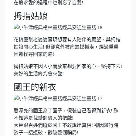
在追求愛的過程中也別忘了自我!
拇指姑娘
花精靈幫老婆婆實現想要有人陪伴的願望，與拇指
姑娘開心生活! 但卻意外被癩蛤蟆抓走，經過重重
困難找尋回家的路!
拇指姑娘不因人小而放棄想要回家的心、堅持下去!
美好的生活終究會來臨!
國王的新衣
愛漂亮的國王為了面子，假裝自己看得到新衣! 殊
不知這是裁縫師騙人的把戲!
大臣跟百姓們礙於國王不敢說出真相! 卻因遊行時
孩子一語道破，戳破整個騙局!