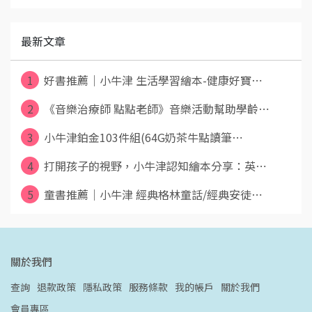
最新文章
1
好書推薦｜小牛津 生活學習繪本-健康好寶⋯
2
《音樂治療師 點點老師》音樂活動幫助學齡⋯
3
小牛津鉑金103件組(64G奶茶牛點讀筆⋯
4
打開孩子的視野，小牛津認知繪本分享：英⋯
5
童書推薦｜小牛津 經典格林童話/經典安徒⋯
關於我們
查詢
退款政策
隱私政策
服務條款
我的帳戶
關於我們
會員專區