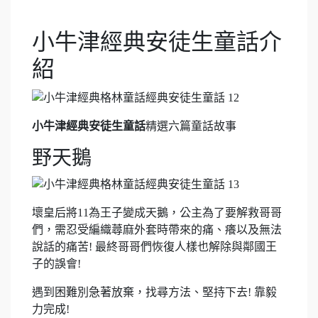
小牛津經典安徒生童話介
紹
小牛津經典安徒生童話
精選六篇童話故事
野天鵝
壞皇后將11為王子變成天鵝，公主為了要解救哥哥
們，需忍受編織蕁麻外套時帶來的痛、癢以及無法
說話的痛苦! 最終哥哥們恢復人樣也解除與鄰國王
子的誤會!
遇到困難別急著放棄，找尋方法、堅持下去! 靠毅
力完成!