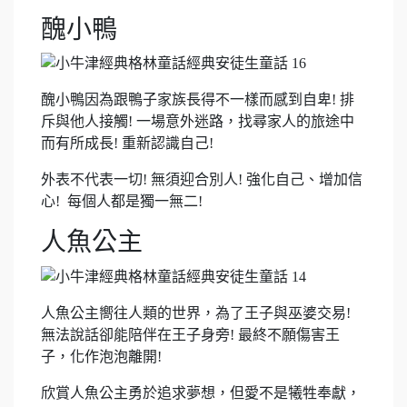
醜小鴨
醜小鴨因為跟鴨子家族長得不一樣而感到自卑! 排
斥與他人接觸! 一場意外迷路，找尋家人的旅途中
而有所成長! 重新認識自己!
外表不代表一切! 無須迎合別人! 強化自己、增加信
心! 每個人都是獨一無二!
人魚公主
人魚公主嚮往人類的世界，為了王子與巫婆交易!
無法說話卻能陪伴在王子身旁! 最終不願傷害王
子，化作泡泡離開!
欣賞人魚公主勇於追求夢想，但愛不是犧牲奉獻，