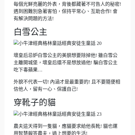
每個光鮮亮麗的外表，背後都藏著不可告人的秘密!
遇到困難別急著害怕，保持平常心、互助合作! 會
有解決問題的方法!
白雪公主
壞皇后忌妒白雪公主的美貌想要除掉他! 雖白雪公
主離開城堡，壞皇后還不是想放過他! 騙白雪公主
吃下毒蘋果…
外貌不代表一切! 內涵才是最重要的! 且不要隨便相
信他人，留有一心、保護自己!
穿靴子的貓
農夫這天得到一隻貓，應貓要求給他長靴! 貓也運
用智慧報答農夫，過上想要的生活!