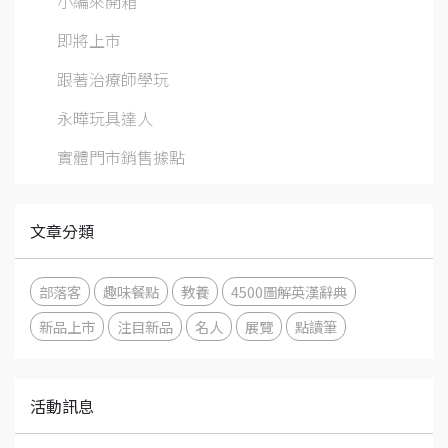
小編來開箱
即將上市
跟著治療師學玩
永曄玩具達人
實體門市銷售據點
文章分類
部落客
趣味餐點
教養
4500圖解英漢辭典
新品上市
注目新品
名人
展覽
點讀筆
活動訊息