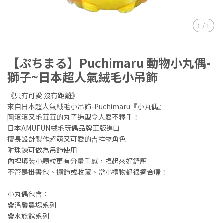
1
/
1
【ぷちまる】Puchimaru 動物小丸偶-
獅子~日本超人氣絨毛小吊飾
《只有可愛 沒有距離》
來自日本超人氣絨毛小吊飾-Puchimaru『小丸偶』
圓滾滾又毛茸茸的丸子造型令人愛不釋手！
日本AMUFUN絨毛玩偶品牌正版進口
擅長設計製作超萌又可愛的吉祥物角色
附珠鍊可做為吊飾使用
內裡填裝小顆粒更有分量手感，捏起來好舒壓
不管是掛書包、擺飾或收藏、當小禮物都很適合喔！
小丸偶包含：
✿溫馨農場系列
✿水族館系列