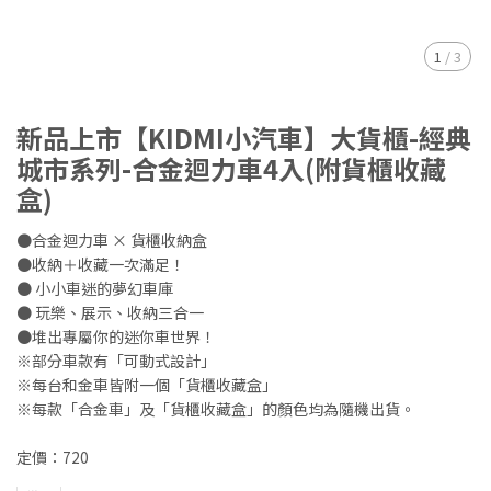
1
/
3
新品上市【KIDMI小汽車】大貨櫃-經典
城市系列-合金迴力車4入(附貨櫃收藏
盒)
●合金迴力車 × 貨櫃收納盒
●收納＋收藏一次滿足！
● 小小車迷的夢幻車庫
● 玩樂、展示、收納三合一
●堆出專屬你的迷你車世界！
※部分車款有「可動式設計」
※每台和金車皆附一個「貨櫃收藏盒」
※每款「合金車」及「貨櫃收藏盒」的顏色均為隨機出貨。
定價：720