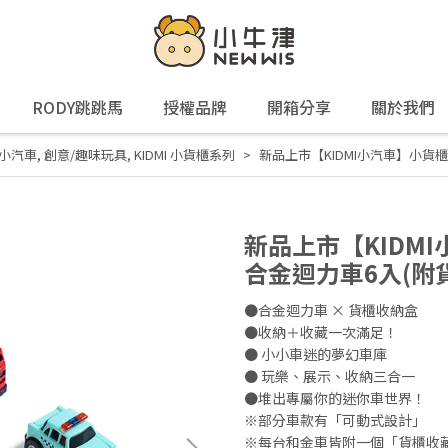
RODY跳跳馬
授權品牌
開箱分享
關於我們
MI小汽車
,
創意/趣味玩具
,
KIDMI 小貨櫃系列
新品上市【KIDMI小汽車】小貨
新品上市【KIDM
合金迴力車6入(附
●合金迴力車 × 貨櫃收納盒
●收納＋收藏一次滿足！
● 小小車迷的夢幻車庫
● 玩樂、展示、收納三合一
●堆出專屬你的迷你車世界！
※部分車款有「可動式設計」
※每台和金車皆附一個「貨櫃收