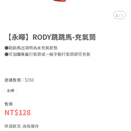
1
/
1
【永曄】RODY跳跳馬-充氣筒
●跳跳馬出貨時為未充氣狀態
●可加購專屬打氣筒或一般手動打氣筒即可充氣
建議售價：$150
永曄
售價
NT$128
供貨狀況:
尚有庫存