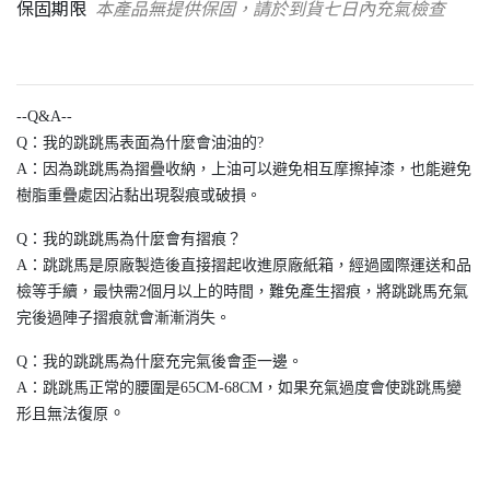
保固期限
本產品無提供保固，請於到貨七日內充氣檢查
--Q&A--
Q：我的跳跳馬表面為什麼會油油的?
A：因為跳跳馬為摺疊收納，上油可以避免相互摩擦掉漆，也能避免
樹脂重疊處因沾黏出現裂痕或破損。
Q：我的跳跳馬為什麼會有摺痕？
A：跳跳馬是原廠製造後直接摺起收進原廠紙箱，經過國際運送和品
檢等手續，最快需2個月以上的時間，難免產生摺痕，將跳跳馬充氣
完後過陣子摺痕就會漸漸消失。
Q：我的跳跳馬為什麼充完氣後會歪一邊。
A：跳跳馬正常的腰圍是65CM-68CM，如果充氣過度會使跳跳馬變
。
形且無法復原