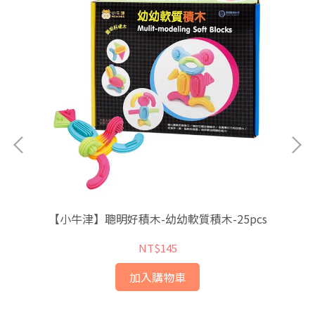
【小牛津】聰明好積木-幼幼軟質積木-25pcs
【
NT$145
加入購物車