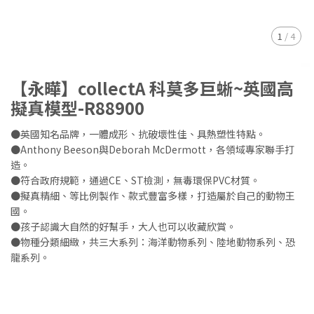
1
/
4
【永曄】collectA 科莫多巨蜥~英國高
擬真模型-R88900
●英國知名品牌，一體成形、抗破壞性佳、具熱塑性特點。
●Anthony Beeson與Deborah McDermott，各領域專家聯手打
造。
●符合政府規範，通過CE、ST檢測，無毒環保PVC材質。
●擬真精細、等比例製作、款式豐富多樣，打造屬於自己的動物王
國。
●孩子認識大自然的好幫手，大人也可以收藏欣賞。
●物種分類細緻，共三大系列：海洋動物系列、陸地動物系列、恐
龍系列。