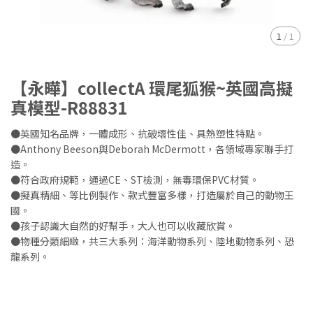
1
/
1
【永曄】collectA 環尾狐猴~英國高擬
真模型-R88831
●英國知名品牌，一體成形、抗破壞性佳、具熱塑性特點。
●Anthony Beeson與Deborah McDermott，各領域專家聯手打
造。
●符合政府規範，通過CE、ST檢測，無毒環保PVC材質。
●擬真精細、等比例製作、款式豐富多樣，打造屬於自己的動物王
國。
●孩子認識大自然的好幫手，大人也可以收藏欣賞。
●物種分類細緻，共三大系列：海洋動物系列、陸地動物系列、恐
龍系列。