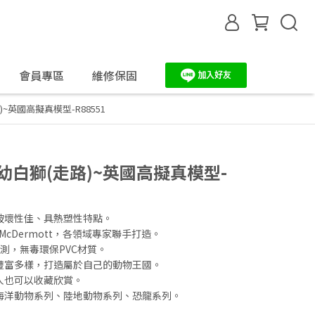
會員專區
維修保固
路)~英國高擬真模型-R88551
A 幼白獅(走路)~英國高擬真模型-
破壞性佳、具熱塑性特點。
rah McDermott，各領域專家聯手打造。
測，無毒環保PVC材質。
豐富多樣，打造屬於自己的動物王國。
人也可以收藏欣賞。
海洋動物系列、陸地動物系列、恐龍系列。