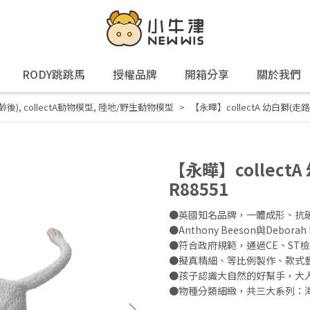
RODY跳跳馬
授權品牌
開箱分享
關於我們
齡後)
,
collectA動物模型
,
陸地/野生動物模型
【永曄】collectA 幼白獅(走
【永曄】collect
R88551
●英國知名品牌，一體成形、抗
●Anthony Beeson與Debo
●符合政府規範，通過CE、ST檢
●擬真精細、等比例製作、款式
●孩子認識大自然的好幫手，大
●物種分類細緻，共三大系列：