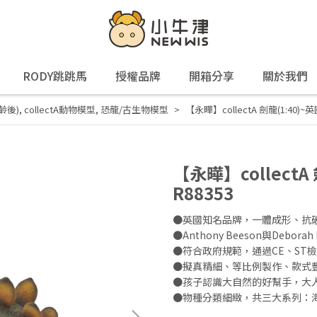
RODY跳跳馬
授權品牌
開箱分享
關於我們
齡後)
,
collectA動物模型
,
恐龍/古生物模型
【永曄】collectA 劍龍(1:40)
【永曄】collectA
R88353
●英國知名品牌，一體成形、抗
●Anthony Beeson與Debo
●符合政府規範，通過CE、ST檢
●擬真精細、等比例製作、款式
●孩子認識大自然的好幫手，大
●物種分類細緻，共三大系列：