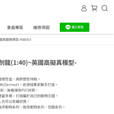
會員專區
維修保固
~英國高擬真模型-R88353
 劍龍(1:40)~英國高擬真模型-
破壞性佳、具熱塑性特點。
rah McDermott，各領域專家聯手打造。
測，無毒環保PVC材質。
豐富多樣，打造屬於自己的動物王國。
人也可以收藏欣賞。
海洋動物系列、陸地動物系列、恐龍系列。