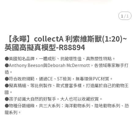
1
/
1
【永曄】collectA 利索維斯獸(1:20)~
英國高擬真模型-R88894
●英國知名品牌，一體成形、抗破壞性佳、具熱塑性特點。
●Anthony Beeson與Deborah McDermott，各領域專家聯手打
造。
●符合政府規範，通過CE、ST檢測，無毒環保PVC材質。
●擬真精細、等比例製作、款式豐富多樣，打造屬於自己的動物王
國。
●孩子認識大自然的好幫手，大人也可以收藏欣賞。
●物種分類細緻，共三大系列：海洋動物系列、陸地動物系列、恐
龍系列。