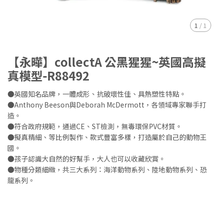
1
/
1
【永曄】collectA 公黑猩猩~英國高擬
真模型-R88492
●英國知名品牌，一體成形、抗破壞性佳、具熱塑性特點。
●Anthony Beeson與Deborah McDermott，各領域專家聯手打
造。
●符合政府規範，通過CE、ST檢測，無毒環保PVC材質。
●擬真精細、等比例製作、款式豐富多樣，打造屬於自己的動物王
國。
●孩子認識大自然的好幫手，大人也可以收藏欣賞。
●物種分類細緻，共三大系列：海洋動物系列、陸地動物系列、恐
龍系列。