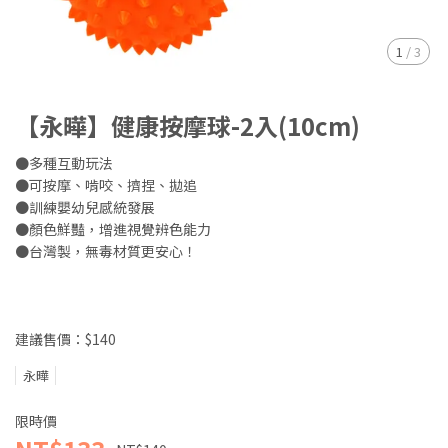
1
/
3
【永曄】健康按摩球-2入(10cm)
●多種互動玩法
●可按摩、啃咬、擠捏、拋追
●訓練嬰幼兒感統發展
●顏色鮮豔，增進視覺辨色能力
●台灣製，無毒材質更安心！
建議售價：$140
永曄
限時價