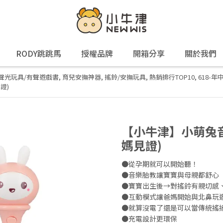
RODY跳跳馬
授權品牌
開箱分享
關於我們
聲光玩具/有聲遊戲書
,
育兒安撫神器
,
搖鈴/安撫玩具
,
熱銷排行TOP10
,
618-年
證)
【小牛津】小萌兔音
媽見證)
●從孕期就可以開始聽！
●音樂胎教讓寶寶與母親都舒心
●寶寶出生後→對搖鈴有親切感
●互動模式讓爸媽開始與北鼻玩
●就算沒電了還是可以當傳統搖
●充電設計更環保