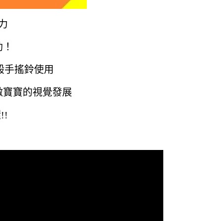
力
助！
般手搖鈴使用
激寶寶的視覺發展
!