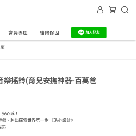
會員專區
維修保固
中慶
樂搖鈴​(育兒安撫神器-百萬爸
、安心感！
遊戲、跨出探索世界第一步 《貼心設計》
搖鈴