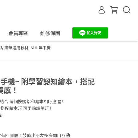
會員專區
維修保固
6G點讀筆適用教材
,
618-年中慶
小手機~ 附學習認知繪本，搭配
境感！
結合 每個按鍵都和繪本相呼應喔 !!
 可搭配繪本玩 可用點讀筆玩 !
機！
會有回應喔！鼓勵小朋友多多開口互動