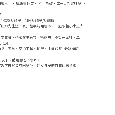
知繪本」， 厚紙書材質， 不易撕破，每一頁都能呼應小
題
4/32G點讀筆、16G點讀筆/點讀機)
家「山姆先生這一家」繪製認知繪本，一起跟著小小主人
英文童謠、各種演奏音樂、搖籃曲，不管在家裡、車
起搖擺
物、天氣、交通工具、拍照、手機鈴聲...激發模仿
分貝以下，貼著聽也不傷耳朵
確數字按鍵會有回應喔，建立孩子的自我保護意識