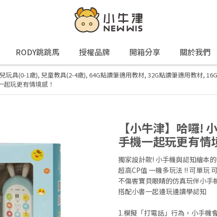
RODY跳跳馬
授權品牌
開箱分享
關於我們
兒玩具(0-1歲)
,
兒童教具(2-4歲)
,
64G點讀筆適用教材
,
32G點讀筆適用教材
,
1
機一起玩更有情境感！
【小牛津】哈囉! 
手機一起玩更有情
獨家設計款! 小手機與認知繪本的
超高CP值 一機多玩法 !! 可單玩
不傷害寶貝眼睛的仿真玩伴小手
搭配小書一起邊玩邊讀學認知
1.模擬「打電話」行為，小手機