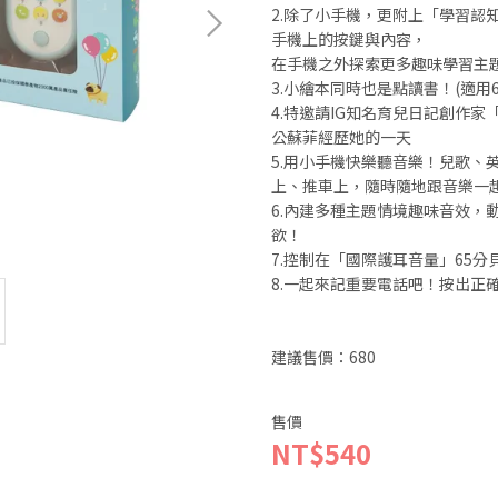
2.除了小手機，更附上「學習認
手機上的按鍵與內容，
在手機之外探索更多趣味學習主
3.小繪本同時也是點讀書！(適用6
4.特邀請IG知名育兒日記創作
公蘇菲經歷她的一天
5.用小手機快樂聽音樂！兒歌、
上、推車上，隨時隨地跟音樂一
6.內建多種主題情境趣味音效，動
欲！
7.控制在「國際護耳音量」65
8.一起來記重要電話吧！按出正
建議售價：680
售價
NT$540