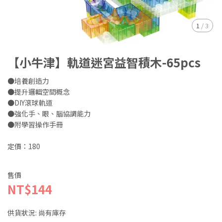
1
/
3
【小牛津】軌道迷宮益智積木-65pcs
●培養創造力
●提升邏輯空間概念
●DIY滾球軌道
●強化手、眼、腦協調能力
●附學習操作手冊
定價：180
售價
NT$144
供貨狀況:
尚有庫存