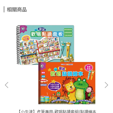
相關商品
銷電
【小牛津】虎筆專用-歡唱點讀套組(點讀繪本
【