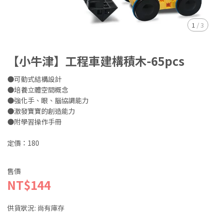
1
/
3
【小牛津】工程車建構積木-65pcs
●可動式結構設計
●培養立體空間概念
●強化手、眼、腦協調能力
●激發寶寶的創造能力
●附學習操作手冊
定價：180
售價
NT$144
供貨狀況:
尚有庫存