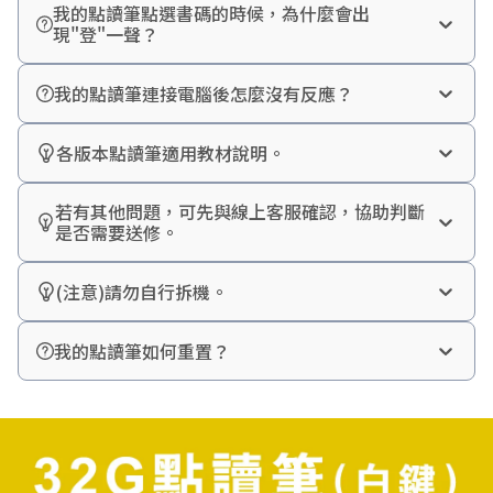
我的點讀筆點選書碼的時候，為什麼會出
現"登"一聲？
請先確認點讀筆的教材適用範圍，以及是否有更新教材內
容，可至官網點讀筆更新專區下載：
我的點讀筆連接電腦後怎麼沒有反應？
64G點讀筆
請確認是否使用小牛津原廠的充電傳輸線，若使用其他
32G點讀筆(橘鍵)
USB線，請確認是否具有資料傳輸功能。
32G點讀筆(白鍵)
各版本點讀筆適用教材說明。
16G點讀筆
請參考各點讀筆的更新頁面說明：
64G點讀筆
若有其他問題，可先與線上客服確認，協助判斷
32G點讀筆(橘鍵)
是否需要送修。
32G點讀筆(白鍵)
客服專線：0800-828866
16G點讀筆
客服時間：10:00-17:00(周一至周五)
(注意)請勿自行拆機。
FB粉絲團：小牛津國際文化有限公司
請勿自行拆機，若自行拆機，恕不提供保固/維修服務。
LINE客服：@newwis
乖乖虎筆/呱呱鴨筆，無法擴充教材內容。
※建議優先透過LINE客服聯絡(可即時傳送圖片、影片等
我的點讀筆如何重置？
點讀筆開機後，如有指示燈不斷閃爍或是恆亮，且不能點
資訊)。
讀使用的情況，請試著以工具(ex.迴紋針)按壓重置鈕(位於
耳機孔內，位置如下方示意圖)，聽到"卡" 一聲代表重置完
成，此時再開機試試看，如無法改善請與客服聯絡/送修。