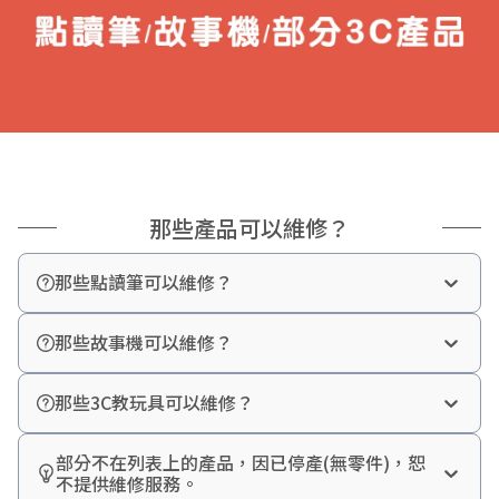
那些產品可以維修？
那些點讀筆可以維修？
64G點讀筆(含音樂充電筆座)
32G點讀筆(橘色按鍵)
那些故事機可以維修？
32G點讀筆(白色按鍵)
365帽T熊故事機
16G點讀筆/點讀機
帽T熊故事機
呱呱鴨點讀筆
那些3C教玩具可以維修？
萌萌兔故事機
小萌兔音樂搖鈴
乖乖虎點讀筆
帽
小黑熊故事機
T
長頸鹿麥克風
帽Q小黑熊故事機
部分不在列表上的產品，因已停產(無零件)，恕
不提供維修服務。