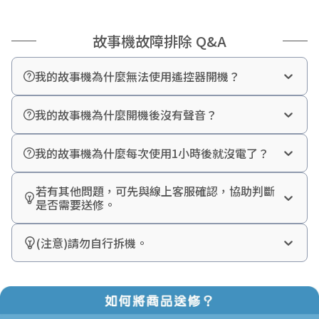
故事機故障排除 Q&A
我的故事機為什麼無法使用遙控器開機？
遙控器無法在故事機關機狀態下使用，請長按故事機開機
鍵，確認故事機在已開啟的狀態下再使用遙控器。
我的故事機為什麼開機後沒有聲音？
此狀況可能為記憶卡鬆脫所導致，請打開故事機底蓋，將
記憶卡按壓彈出後，再重新插入即可，若仍無反應請與客
我的故事機為什麼每次使用1小時後就沒電了？
服聯絡。
故事機具有自動關機功能，若1小時內無進行任何操作(ex.
調整音量、切換曲目)，將自動關機幫助省電。
若有其他問題，可先與線上客服確認，協助判斷
是否需要送修。
客服專線：0800-828866
客服時間：10:00-17:00(周一至周五)
(注意)請勿自行拆機。
FB粉絲團：小牛津國際文化有限公司
請勿自行拆機，若自行拆機，恕不提供保固/維修服務。
LINE客服：@newwis
※建議優先透過LINE客服聯絡(可即時傳送圖片、影片等
資訊)。