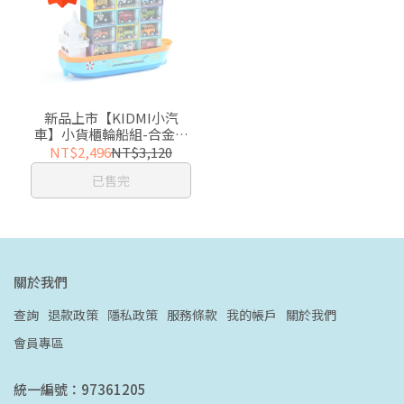
新品上市【KIDMI小汽
車】小貨櫃輪船組-合金迴
力車24入(贈收納輪船/附貨
NT$2,496
NT$3,120
櫃收藏盒)
已售完
關於我們
查詢
退款政策
隱私政策
服務條款
我的帳戶
關於我們
會員專區
統一編號：97361205