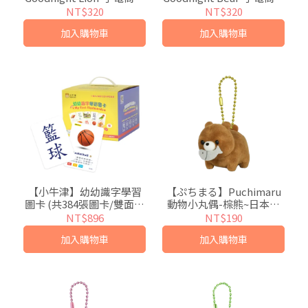
(可中英點讀/英國授權繪
(可中英點讀/英國授權繪
NT$320
NT$320
本)
本)
加入購物車
加入購物車
【小牛津】幼幼識字學習
【ぷちまる】Puchimaru
圖卡 (共384張圖卡/雙面點
動物小丸偶-棕熊~日本超
讀)
人氣絨毛小吊飾
NT$896
NT$190
加入購物車
加入購物車