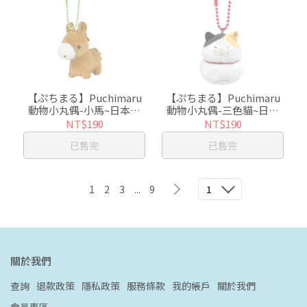
【ぷちまる】Puchimaru
【ぷちまる】Puchimaru
動物小丸偶-小馬~日本超
動物小丸偶-三色貓~日本
人氣絨毛小吊飾
超人氣絨毛小吊飾
NT$190
NT$190
已售完
已售完
1
2
3
...
9
1
關於我們
查詢
退款政策
隱私政策
服務條款
我的帳戶
關於我們