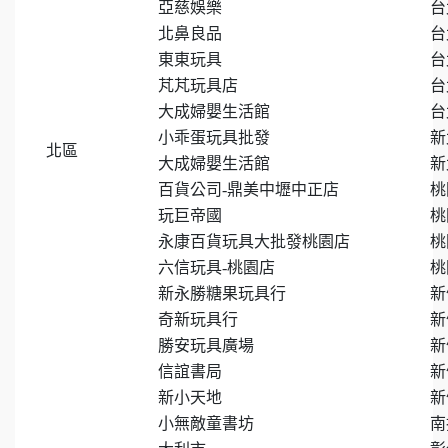
亞慈娛樂
台
北鼻良品
台
東東玩具
台
芃芃玩具店
台
大成婦嬰生活館
台
小乖蛋玩具批發
新
北區
大成婦嬰生活館
新
百貨公司-鼎美中壢中正店
桃
玩巨帝國
桃
永康百貨玩具大批發桃園店
桃
六信玩具-桃園店
桃
新永勝糖果玩具行
新
奇新玩具行
新
勝安玩具廣場
新
信誼書局
新
新小天地
新
小無敵童書坊
南