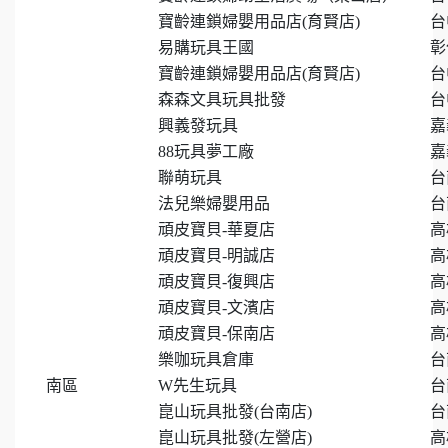
寶齡連鎖婦嬰用品店(育賢店)
台
易購玩具王國
彰
寶齡連鎖婦嬰用品店(育賢店)
台
森森文具玩具批發
台
興義發玩具
嘉
88玩具夢工廠
嘉
聯萌玩具
台
法兒樂婦嬰用品
台
頑皮寶貝-華夏店
高
頑皮寶貝-明誠店
高
頑皮寶貝-復興店
高
頑皮寶貝-文濱店
高
頑皮寶貝-保南店
高
樂咖玩具倉庫
台
南區
W先生玩具
台
崑山玩具批發(台南店)
台
崑山玩具批發(左營店)
高