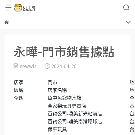
永曄-門市銷售據點
newwis
2024-04-26
店家
門市
地
區域
店家名稱
地
全區
魚中魚寵物水族
全
全家樂玩具專賣店
基
百貨公司-鼎美新光站前店
台
百貨公司-鼎美南港環球店
台
保平玩具
台