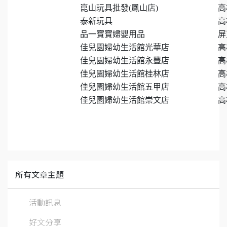
崑山玩具批發(鳳山店)
高
泰新玩具
高
品一寶寶婦嬰用品
屏
佳兒園婦幼生活館光華店
高
佳兒園婦幼生活館永豐店
高
佳兒園婦幼生活館桂林店
高
佳兒園婦幼生活館五甲店
高
佳兒園婦幼生活館崇文店
高
所有文章主題
活動訊息
好文分享