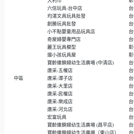
大利市
彰
六信玩具-台中店
台
均湛文具玩具批發
台
創勝玩具批發
台
小不點嬰童用品玩具店
台
奇屋婦嬰專門店
台
麗王玩具模型
彰
遛小孩玩具屋
彰
寶齡連鎖婦幼生活廣場 (中清店)
台
唐采-五權店
台
中區
唐采-潭子店
台
唐采-大里店
台
唐采-民權店
台
唐采-樂成店
台
唐采-河北店
台
宏富玩具
台
寶齡連鎖婦幼生活廣場 (昌平店)
台
寶齡連鎖婦幼生活廣場（東山店）
台