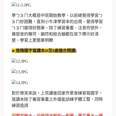
學ㄅㄆㄇ大概是中班開始教學，以前總覺得學習ㄅ
ㄆㄇ好困難，直到小牛津學習本的出現，覺得學習
ㄅㄆㄇ變得好簡單，除了練習筆畫、注音符號外，
連發音的聲符、韻符和結合韻都在底下標示好清
楚，學習上更簡單明瞭
►
進階國字寫讀本
(6
至
8
歲適合閱讀
)
對於樂芙來說，上完課後回家作業會練習寫國字，
寫讀本除了複習筆畫之外還能訓練字體工整，同時
練習造詞
因樂芙較大，可使用內附的一般筆，
筆芯墨水一樣