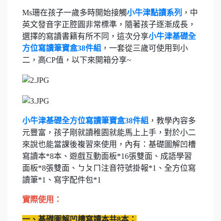
Ms珊在孩子一歲多時開始接觸
小牛津點讀系列
，中
英文發音字正腔圓非常標準，隨著孩子逐漸成長，
選擇的寫讀書籍有所不同，這次分享
小牛津基礎全
方位寫讀筆寶盒38件組
，一套從三歲可使用到小
二，高CP值，以下來開箱分享~
小牛津基礎全方位寫讀筆寶盒38件組
，教學內容多
元豐富，孩子剛就讀稚園就能馬上上手，對於小二
來說也能當課後複習來使用，內有：基礎圖解凹槽
寫讀本*8本、遊戲互動面板*16張雙面、成語學習
面板*8張雙面、ㄅㄆㄇ注音符號掛報*1、全方位寫
讀筆*1、寫字配件包*1
實際使用：
一、
基礎圖解凹槽寫讀本共
8
本：