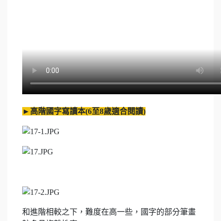
►
高階國字寫讀本
(6
至
8
歲適合閱讀
)
和進階相較之下，難度在高一些，國字的部分筆畫