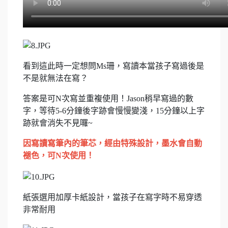
看到這此時一定想問Ms珊，寫讀本當孩子寫過後是
不是就無法在寫？
答案是可N次寫並重複使用！Jason稍早寫過的數
字，等待5-6分鐘後字跡會慢慢變淺，15分鐘以上字
跡就會消失不見囉~
因寫
讀寫筆內的筆芯，經由特殊設計，墨水會自動
褪色，可N
次使用！
紙張選用加厚卡紙設計，當孩子在寫字時不易穿透
非常耐用