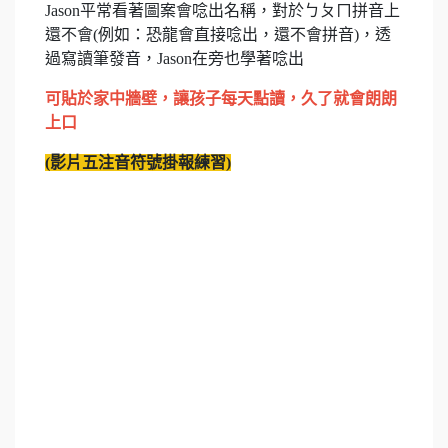
Jason平常看著圖案會唸出名稱，對於ㄅㄆㄇ拼音上
還不會(例如：恐龍會直接唸出，還不會拼音)，透
過寫讀筆發音，Jason在旁也學著唸出
可貼於家中牆壁，讓孩子每天點讀，久了就會朗朗
上口
(
影片五
注音符號掛報練習
)