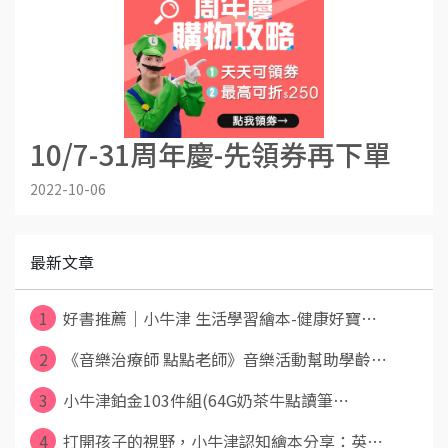
10/7-31周年慶-先領券再下單
2022-10-06
最新文章
1
好書推薦｜小牛津 生活學習繪本-健康好寶⋯
2
《音樂治療師 點點老師》音樂活動幫助學齡⋯
3
小牛津鉑金103件組(64G奶茶牛點讀筆⋯
4
打開孩子的視野，小牛津認知繪本分享：英⋯