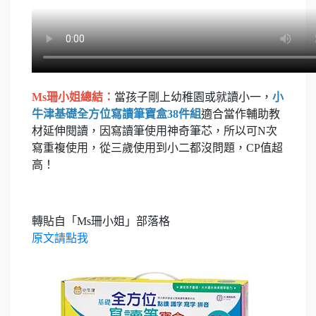
Ms
珊小姐總結：
當孩子剛上幼稚園或就讀小一，
小
牛津
基礎全方位寫讀筆寶盒38
件組
適合當作輔助教
材延伸閱讀，因寫讀筆使用神奇筆芯，所以可N次
寫重複使用，從三歲使用到小二都沒問題，CP值超
高！
轉貼自「Ms珊小姐」部落格
原文請點我