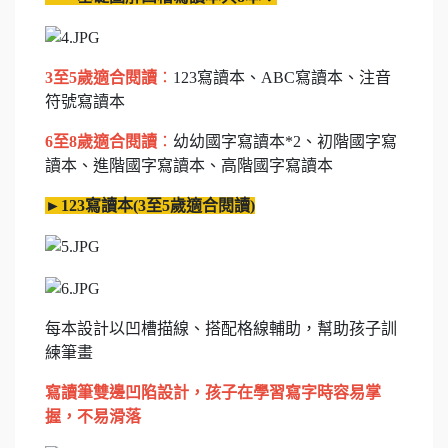
3
至
5
歲適合閱讀
：
123寫讀本、ABC寫讀本、注音
符號寫讀本
6
至
8
歲適合閱讀
：
幼幼國字寫讀本*2、初階國字寫
讀本、進階國字寫讀本、高階國字寫讀本
►
123
寫讀本
(3
至
5
歲適合閱讀
)
每本設計以凹槽描線、搭配格線輔助，幫助孩子訓
練筆畫
寫讀筆雙邊凹陷設計，孩子在學習寫字時容易掌
握，不易滑落