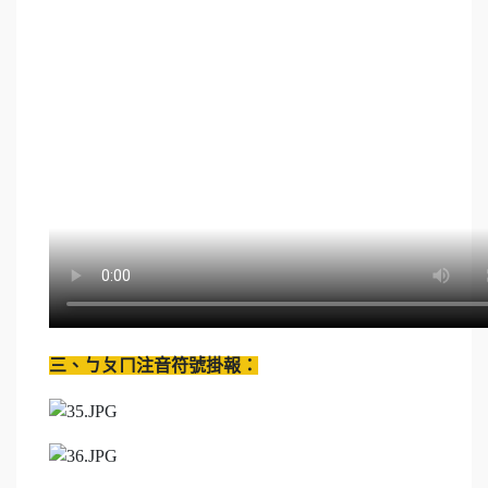
三、ㄅㄆㄇ注音符號掛報：