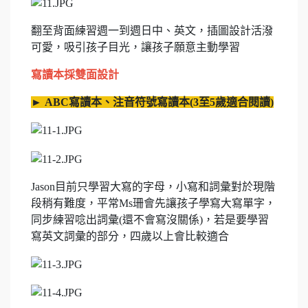
翻至背面練習週一到週日中、英文，插圖設計活潑
可愛，吸引孩子目光，讓孩子願意主動學習
寫讀本採雙面設計
►
ABC
寫讀本、注音符號寫讀本
(3
至
5
歲適合閱讀
)
Jason目前只學習大寫的字母，小寫和詞彙對於現階
段稍有難度，平常Ms珊會先讓孩子學寫大寫單字，
同步練習唸出詞彙(還不會寫沒關係)，若是要學習
寫英文詞彙的部分，四歲以上會比較適合