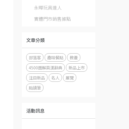
永曄玩具達人
實體門市銷售據點
文章分類
部落客
趣味餐點
教養
4500圖解英漢辭典
新品上市
注目新品
名人
展覽
點讀筆
活動訊息