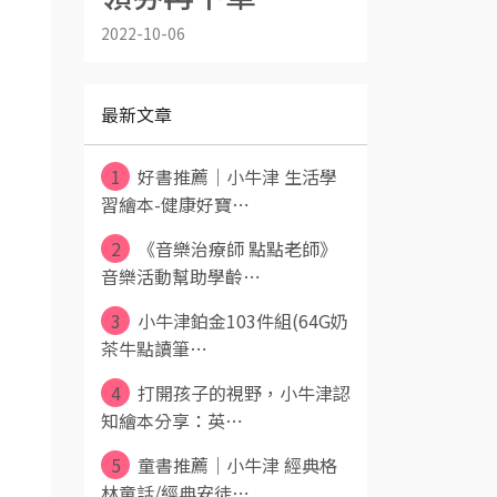
2022-10-06
最新文章
1
好書推薦｜小牛津 生活學
習繪本-健康好寶⋯
2
《音樂治療師 點點老師》
音樂活動幫助學齡⋯
3
小牛津鉑金103件組(64G奶
茶牛點讀筆⋯
4
打開孩子的視野，小牛津認
知繪本分享：英⋯
5
童書推薦｜小牛津 經典格
林童話/經典安徒⋯