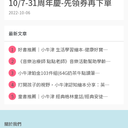
10/7-31周年慶-先領券再下單
2022-10-06
最新文章
1
好書推薦｜小牛津 生活學習繪本-健康好寶⋯
2
《音樂治療師 點點老師》音樂活動幫助學齡⋯
3
小牛津鉑金103件組(64G奶茶牛點讀筆⋯
4
打開孩子的視野，小牛津認知繪本分享：英⋯
5
童書推薦｜小牛津 經典格林童話/經典安徒⋯
關於我們