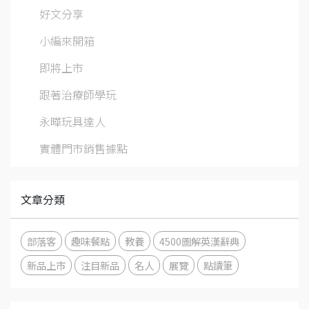
好文分享
小編來開箱
即將上市
跟著治療師學玩
永曄玩具達人
實體門市銷售據點
文章分類
部落客
趣味餐點
教養
4500圖解英漢辭典
新品上市
注目新品
名人
展覽
點讀筆